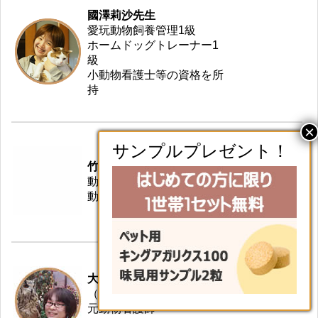
國澤莉沙先生
愛玩動物飼養管理1級
ホームドッグトレーナー1
級
小動物看護士等の資格を所
持
竹内Coco先生
動物看護士
動物病院勤務
大柴淑子先生
（おおしばしゅくこ）
元動物看護師