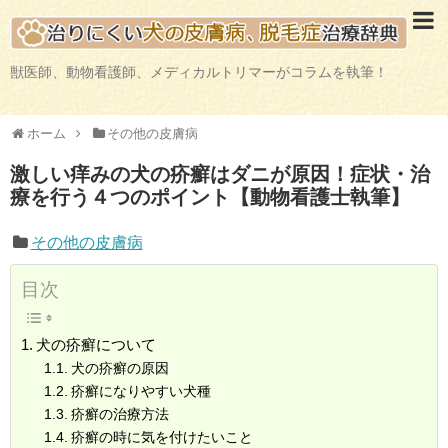
獣医師、動物看護師、メディカルトリマーがコラムを執筆！
ホーム
その他の皮膚病
激しい痒みの犬の疥癬はダニが原因！症状・治
療を行う４つのポイント【動物看護士執筆】
その他の皮膚病
目次
犬の疥癬について
犬の疥癬の原因
疥癬になりやすい犬種
疥癬の治療方法
疥癬の時に気を付けたいこと