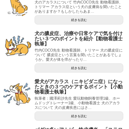
犬のアカラスについて 竹内COCO先生 動物看護師、
トリマー アカラス症という犬の皮膚病を聞いたこと
がありますか？もしかしたらあま...
続きを読む
犬の膿皮症、治療や日常ケアで気を付け
たい３つのポイントを紹介【動物看護士
執筆】
竹内COCO先生 動物看護師、トリマー 犬の膿皮症に
ついて 膿皮症という言葉を聞いたことがあるでしょ
うか。愛犬が体を痒がったり...
続きを読む
愛犬がアカラス（ニキビダニ症）になっ
たときの３つのケアするポイント【小動
物看護士執筆】
執筆者：國澤莉沙先生 愛玩動物飼養管理1級、ホー
ムドッグトレーナー1級、小動物看護士 犬のアカラ
スについて 犬の皮膚疾患にはさ...
続きを読む