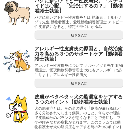
パグに多いアトピー性皮膚炎。「ステロ
イドは心配」「完治はするの？」【動物
看護士執筆】
パグに多いアトピー性皮膚炎とは 執筆者：ナルセノ
ゾミ先生 動物看護士、愛玩動物飼養管理士 アトピー
性皮膚炎になると、特定の部位にかゆみ...
続きを読む
アレルギー性皮膚炎の原因と、自然治癒
力を高める３つのサポートケア【動物看
護士執筆】
アレルギー性皮膚炎について ナルセノゾミ先生 動物
看護士、愛玩動物飼養管理士 犬にもアレルギーは起
こります。アレルギー性皮膚炎...
続きを読む
皮膚がベタベタ～犬の脂漏症をケアする
３つのポイント【動物看護士執筆】
犬の脂漏症とは、その名の通り「皮脂が漏れるほど
多く分泌されてしまう病気」のこと。何らかの理由
で皮脂成分のバランスが悪くなることで発症し、フ
ケや痒みなどの症状が表れます。このコラムでは動
物看護士が犬の脂漏症をケアする時の3つのポイント