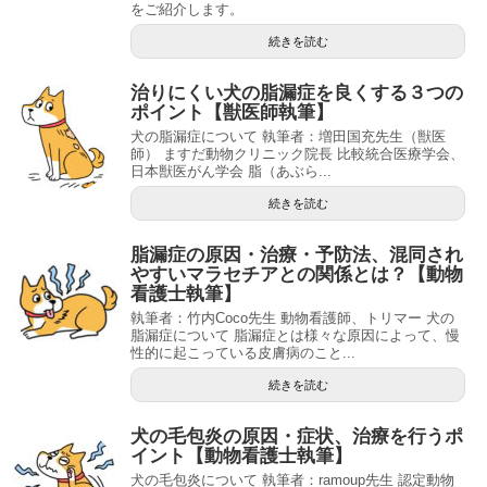
をご紹介します。
続きを読む
治りにくい犬の脂漏症を良くする３つの
ポイント【獣医師執筆】
犬の脂漏症について 執筆者：増田国充先生（獣医
師） ますだ動物クリニック院長 比較統合医療学会、
日本獣医がん学会 脂（あぶら...
続きを読む
脂漏症の原因・治療・予防法、混同され
やすいマラセチアとの関係とは？【動物
看護士執筆】
執筆者：竹内Coco先生 動物看護師、トリマー 犬の
脂漏症について 脂漏症とは様々な原因によって、慢
性的に起こっている皮膚病のこと...
続きを読む
犬の毛包炎の原因・症状、治療を行うポ
イント【動物看護士執筆】
犬の毛包炎について 執筆者：ramoup先生 認定動物