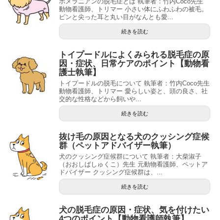
ポメラニアンの脱毛症とは 執筆者：竹内Coco先生
動物看護師、トリマー 小さい体にふわふわの被毛。
ピンと尖った耳と丸い目がなんとも愛...
続きを読む
トイプードルによくみられる脱毛症の原
因・症状、日常ケアのポイント【動物看
護士執筆】
トイプードルの脱毛について 執筆者：竹内Coco先生
動物看護師、トリマー 愛らしい姿と、頭の良さ、社
交的な性格などから飼いや...
続きを読む
抜け毛の原因となる犬のクッシング症候
群（ペットアドバイザー執筆）
犬のクッシング症候群について 執筆者：大柴淑子
（おおしばしゅくこ）先生 元動物看護師、ペットア
ドバイザー クッシング症候群は、...
続きを読む
犬の脱毛症の原因・症状、気を付けたい
4つのポイント【動物看護師執筆】