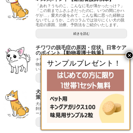
「あれ？うちのこ、こんなに毛が薄かったっけ？」
「この前までふさふさだったのに、いつの間にかハ
ゲが…」愛犬の姿をみて、こんな風に思った経験は
ないでしょうか。このコラムでは治りにくい犬の脱
毛症の原因、治療、予防法をご紹介いたします。
続きを読む
チワワの脱毛症の原因・症状、日常ケア
のポイント【動物看護士執筆】
チワワの脱毛症について 執筆者：竹内Coco先生 動
物看護師、トリマー 世界最小の犬種として知られて
いるチワワ。小さい体と潤んだ大きな...
続きを読む
犬の抜け毛（脱毛症）の原因、治療、対
策【メディカルトリマー執筆】
犬の抜け毛（脱毛症）の原因、治療、対策 愛玩動物
飼養管理士、メディカルトリマー 青山ケンネルスク
ール認定 A級トリマー 大谷幸代先生 ...
続きを読む